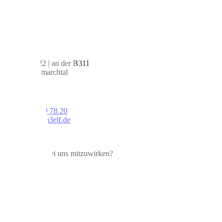
Anschrift
Bergäcker 22 | an der B311
89611 Obermarchtal
Kontakt
Tel:
07375 99 78 20
Mail:
mail@m3elf.de
Speisekarte
Du hast Lust bei uns mitzuwirken?
Zu den Jobs
Facebook
Instagram