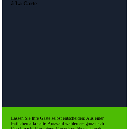
à La Carte
Lassen Sie Ihre Gäste selbst entscheiden: Aus einer
festlichen à-la-carte-Auswahl wählen sie ganz nach
Geschmack. Von feinen Vorspeisen über saisonale