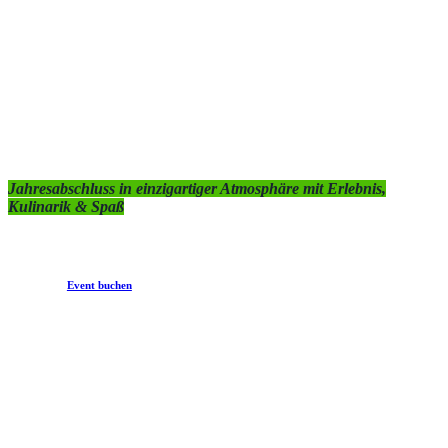
Weihnachtsfeier &
Firmenevents
Jahresabschluss in einzigartiger Atmosphäre mit Erlebnis,
Kulinarik & Spaß
Event buchen