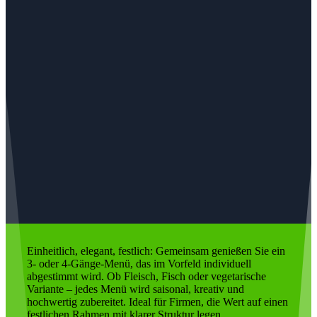
Einheitlich, elegant, festlich: Gemeinsam genießen Sie ein
3- oder 4-Gänge-Menü, das im Vorfeld individuell
abgestimmt wird. Ob Fleisch, Fisch oder vegetarische
Variante – jedes Menü wird saisonal, kreativ und
hochwertig zubereitet. Ideal für Firmen, die Wert auf einen
festlichen Rahmen mit klarer Struktur legen.