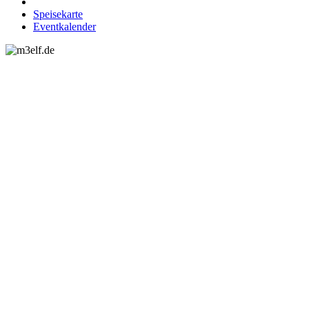
facebook
instagram
Speisekarte
Eventkalender