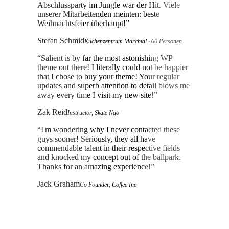
Abschlussparty im Jungle war der Hit. Viele
unserer Mitarbeitenden meinten: beste
Weihnachtsfeier überhaupt!
”
Stefan Schmid
Küchenzentrum Marchtal · 60 Personen
“
Salient is by far the most astonishing WP
theme out there! I literally could not be happier
that I chose to buy your theme! Your regular
updates and superb attention to detail blows me
away every time I visit my new site!
”
Zak Reid
Instructor, Skate Nao
“
I'm wondering why I never contacted these
guys sooner! Seriously, they all have
commendable talent in their respective fields
and knocked my concept out of the ballpark.
Thanks for an amazing experience!
”
Jack Graham
Co Founder, Coffee Inc