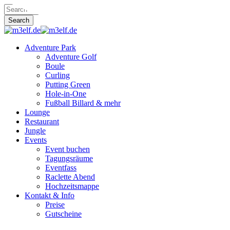
Skip
Hit enter to search or ESC to close
to
Search
main
Close
content
Search
Menu
Adventure Park
Adventure Golf
Boule
Curling
Putting Green
Hole-in-One
Fußball Billard & mehr
Lounge
Restaurant
Jungle
Events
Event buchen
Tagungsräume
Eventfass
Raclette Abend
Hochzeitsmappe
Kontakt & Info
Preise
Gutscheine